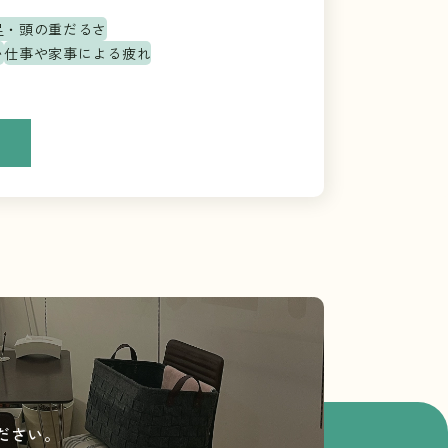
足・頭の重だるさ
い
仕事や家事による疲れ
ださい。