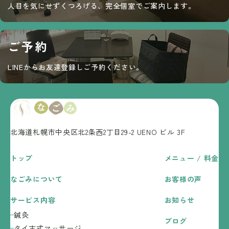
人目を気にせずくつろげる、完全個室でご案内します。
ご予約
LINEからお友達登録しご予約ください。
北海道札幌市中央区北2条西2丁目29-2
UENO ビル 3F
トップ
メニュー / 料金
なごみについて
お客様の声
サービス内容
お知らせ
鍼灸
ブログ
タイ古式マッサージ