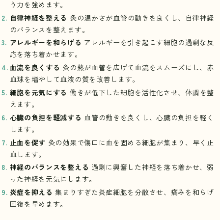
う力を強めます。
自律神経を整える
灸の温かさが血管の動きを良くし、自律神経
のバランスを整えます。
アレルギーを和らげる
アレルギーを引き起こす細胞の過剰な反
応を落ち着かせます。
血流を良くする
灸の熱が血管を広げて血流をスムーズにし、赤
血球を増やして血液の質を改善します。
細胞を元気にする
働きが低下した細胞を活性化させ、体調を整
えます。
心臓の負担を軽減する
血管の動きを良くし、心臓の負担を軽く
します。
止血を促す
灸の効果で傷口に血を固める細胞が集まり、早く止
血します。
神経のバランスを整える
過剰に興奮した神経を落ち着かせ、弱
った神経を元気にします。
炎症を抑える
集まりすぎた炎症細胞を分散させ、痛みを和らげ
回復を早めます。